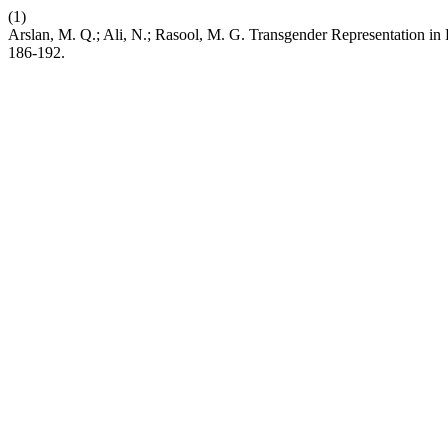
(1)
Arslan, M. Q.; Ali, N.; Rasool, M. G. Transgender Representation in P
186-192.