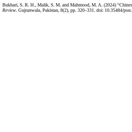
Bukhari, S. R. H., Malik, S. M. and Mahmood, M. A. (2024) “Chine
Review
. Gujranwala, Pakistan, 8(2), pp. 320–331. doi: 10.35484/pssr